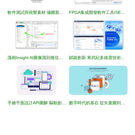
軟件測試與視覺素材 攝圖新視界在應用軟件開發中的融合價值
FPGA集成開發軟件工具ISE的應用與軟件開發指南
識相Insight AI圖像識別微信小程序開發方案
賦能創新 寒武紀多維度技術支撐，驅動開發者能力躍升與應用軟件開發新浪潮
手繪平面設計API圖解 驅動創意應用軟件的開發新范式
數字時代的基石 從矢量圖到搜索引擎優化的全棧開發之旅