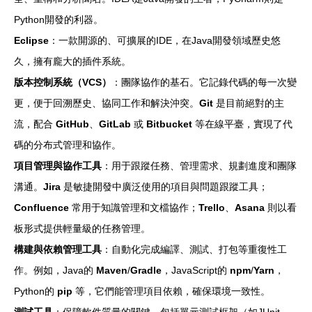
Python開發的利器。
Eclipse
：一款開源的、可擴展的IDE，在Java開發領域歷史悠
久，擁有龐大的插件系統。
版本控制系統（VCS）
：團隊協作的基石。它記錄代碼的每一次變
更，便于回溯歷史、協同工作和解決沖突。
Git
是目前絕對的主
流，配合
GitHub
、
GitLab
或
Bitbucket
等在線平臺，實現了代
碼的分布式管理和協作。
項目管理與協作工具
：用于跟蹤任務、管理需求、規劃進度和團隊
溝通。
Jira
是敏捷開發中廣泛使用的項目與問題跟蹤工具；
Confluence
常用于知識管理和文檔協作；
Trello
、
Asana
則以看
板形式提供輕量級的任務管理。
構建與依賴管理工具
：自動化完成編譯、測試、打包等重復性工
作。例如，Java的
Maven
/
Gradle
，JavaScript的
npm
/
Yarn
，
Python的
pip
等，它們能管理項目依賴，確保環境一致性。