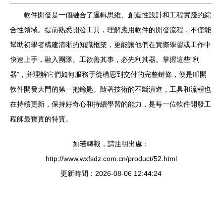
軟件開發是一個融合了邏輯思維、創造性設計和工程實踐的綜
合性領域。提前熟悉開發工具，理解應用軟件的開發流程，不僅能
幫助初學者構建清晰的知識框架，更能讓他們在實際學習或工作中
快速上手，融入團隊。工欲善其事，必先利其器。掌握這些“利
器”，并理解它們如何服務于從構思到交付的完整鏈條，便是叩開
軟件開發大門的第一把鑰匙。隨著技術的不斷演進，工具和流程也
在持續更新，保持好奇心和持續學習的能力，是每一位軟件開發工
程師最寶貴的特質。
如若轉載，請注明出處：
http://www.wxfsdz.com.cn/product/52.html
更新時間：2026-08-06 12:44:24