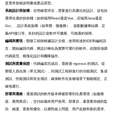
是需求規格說明書或產品原型。
系統設計與架構
：在明確需求后，需要進行高層次的設計。這包括
選擇合適的技術棧（如前端用React還是Vue，后端用Java還是
Go）、設計系統架構（如單體、微服務）、規劃數據庫結構、定
義API接口等。良好的設計是軟件可擴展、可維護的保障。
編碼與實現
：開發工程師根據設計文檔，使用前述的IDE和編程語
言，開始編寫代碼，將設計轉化為實際可運行的軟件。此階段強調
代碼規范、模塊化設計和團隊協作。
測試與質量保證
：代碼編寫完成后，需經過 rigorous 的測試。從
開發人員自測（單元測試），到測試工程師進行的功能測試、集成
測試、性能測試和安全測試，確保軟件在各種場景下都能穩定、正
確地運行。
部署與運維
：通過測試的軟件版本將被部署到生產環境（如服務
器、應用商店），交付給最終用戶使用。部署后，還需要持續的監
控、維護、更新和優化，以應對線上問題、用戶反饋和新的需求。