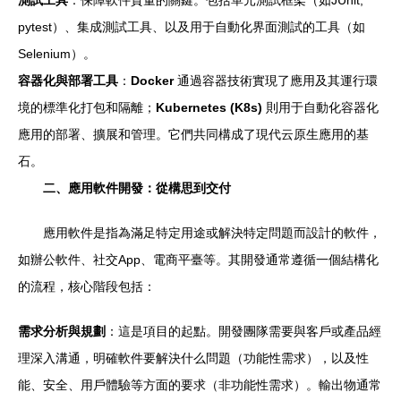
測試工具
：保障軟件質量的關鍵。包括單元測試框架（如JUnit,
pytest）、集成測試工具、以及用于自動化界面測試的工具（如
Selenium）。
容器化與部署工具
：
Docker
通過容器技術實現了應用及其運行環
境的標準化打包和隔離；
Kubernetes (K8s)
則用于自動化容器化
應用的部署、擴展和管理。它們共同構成了現代云原生應用的基
石。
二、應用軟件開發：從構思到交付
應用軟件是指為滿足特定用途或解決特定問題而設計的軟件，
如辦公軟件、社交App、電商平臺等。其開發通常遵循一個結構化
的流程，核心階段包括：
需求分析與規劃
：這是項目的起點。開發團隊需要與客戶或產品經
理深入溝通，明確軟件要解決什么問題（功能性需求），以及性
能、安全、用戶體驗等方面的要求（非功能性需求）。輸出物通常