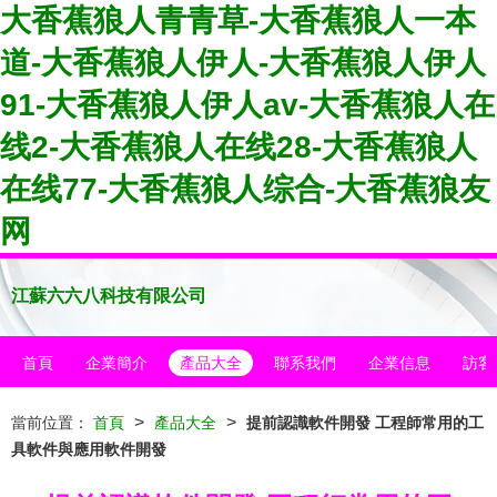
大香蕉狼人青青草-大香蕉狼人一本
道-大香蕉狼人伊人-大香蕉狼人伊人
91-大香蕉狼人伊人av-大香蕉狼人在
线2-大香蕉狼人在线28-大香蕉狼人
在线77-大香蕉狼人综合-大香蕉狼友
网
江蘇六六八科技有限公司
首頁
企業簡介
產品大全
聯系我們
企業信息
訪客
>
>
當前位置：
首頁
產品大全
提前認識軟件開發 工程師常用的工
具軟件與應用軟件開發